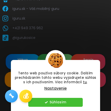
iguru.sk - Váš mobilný guru
iguru.sk
+421 949 376 962
@igurukosice
Výkup
Renovované
Servis
elektroniky
Apple's
elektroniky
Tento web používa súbory cookie. Ďalším
prechádzaním tohto webu vyjadrujete súhlas
Renovované
Doplnkové
Online
Samsung's
Príslušenstvo
Reklamácia
s ich používaním. Viac informácií
tu
.
Nastavenie
🔧
💰
Copyright 2026
iguru.sk
. Všetky práva vyhradené.
Súhlasím