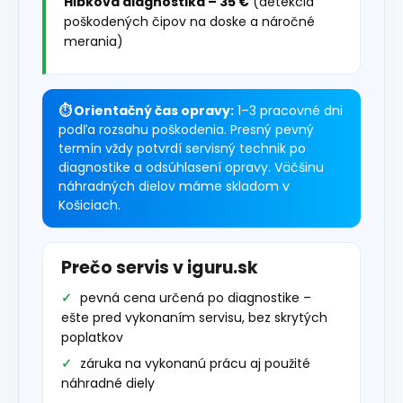
Hĺbková diagnostika – 35 €
(detekcia
poškodených čipov na doske a náročné
merania)
⏱ Orientačný čas opravy:
1–3 pracovné dni
podľa rozsahu poškodenia. Presný pevný
termín vždy potvrdí servisný technik po
diagnostike a odsúhlasení opravy. Väčšinu
náhradných dielov máme skladom v
Košiciach.
Prečo servis v iguru.sk
pevná cena určená po diagnostike –
ešte pred vykonaním servisu, bez skrytých
poplatkov
záruka na vykonanú prácu aj použité
náhradné diely