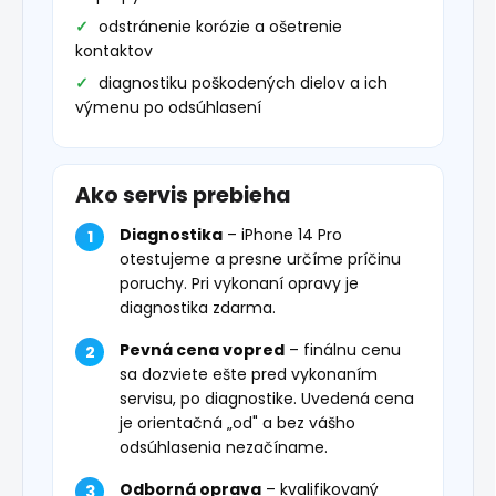
odstránenie korózie a ošetrenie
kontaktov
diagnostiku poškodených dielov a ich
výmenu po odsúhlasení
Ako servis prebieha
Diagnostika
– iPhone 14 Pro
otestujeme a presne určíme príčinu
poruchy. Pri vykonaní opravy je
diagnostika zdarma.
Pevná cena vopred
– finálnu cenu
sa dozviete ešte pred vykonaním
servisu, po diagnostike. Uvedená cena
je orientačná „od" a bez vášho
odsúhlasenia nezačíname.
Odborná oprava
– kvalifikovaný