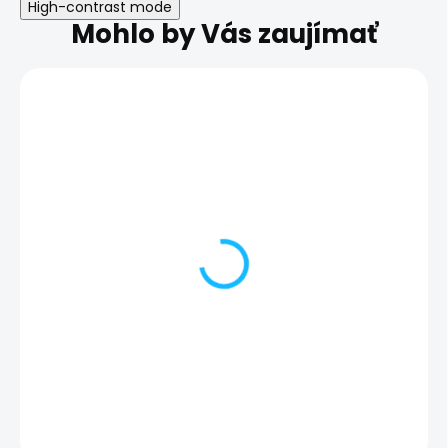
High-contrast mode
Mohlo by Vás zaujímať
Diagnostika
Obliaty telefón
mobilného telefónu |
13 Pro
iPhone 14 Pro
45,00 €
10,00 €