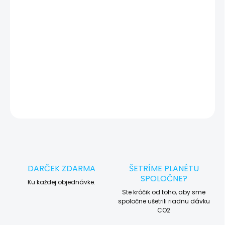
okamžite po diagnostike kontaktujeme s potvrdením.
🛠️ Pre objednávku servisu na diaľku pridajte tento produkt do
košíka a dokončite objednávku. Následne vás obratom
kontaktujeme ohľadom vyzdvihnutia vášho zariadenia.
DETAILNÉ INFORMÁCIE
OPÝTAŤ SA
STRÁŽIŤ
DARČEK ZDARMA
ŠETRÍME PLANÉTU
SPOLOČNE?
Ku každej objednávke.
Ste krôčik od toho, aby sme
spoločne ušetrili riadnu dávku
CO2