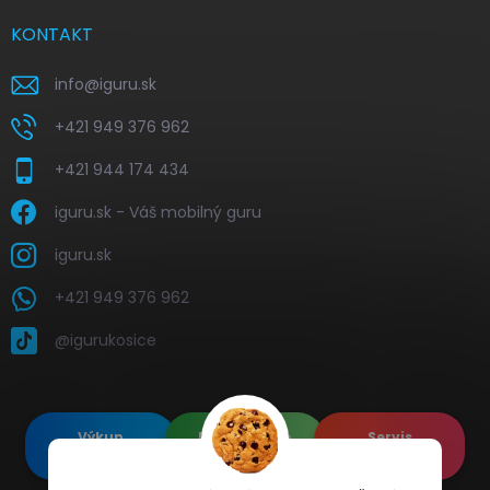
KONTAKT
info
@
iguru.sk
+421 949 376 962
+421 944 174 434
iguru.sk - Váš mobilný guru
iguru.sk
+421 949 376 962
@igurukosice
Výkup
Renovované
Servis
elektroniky
Apple's
elektroniky