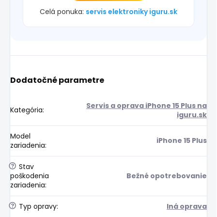
Celá ponuka:
servis elektroniky iguru.sk
Dodatočné parametre
Servis a oprava iPhone 15 Plus na
Kategória
:
iguru.sk
Model
iPhone 15 Plus
zariadenia
:
?
Stav
poškodenia
Bežné opotrebovanie
zariadenia
:
?
Typ opravy
:
Iná oprava