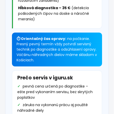
rozobratím zariadenia)
Hĺbková diagnostika – 35 €
(detekcia
poškodených čipov na doske a náročné
merania)
⏱ Orientačný čas opravy:
na počkanie.
Presný pevný termín vždy potvrdí servisný
technik po diagnostike a odsúhlasení opravy.
Väčšinu náhradných dielov máme skladom v
Košiciach.
Prečo servis v iguru.sk
pevná cena určená po diagnostike –
ešte pred vykonaním servisu, bez skrytých
poplatkov
záruka na vykonanú prácu aj použité
náhradné diely