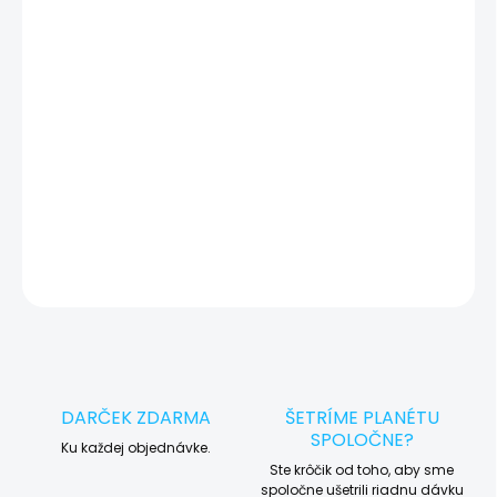
🔍 Pred každým servisným úkonom vykonávame diagnostiku
zariadenia, vďaka ktorej môžeme eliminovať iné možné príčiny
vady zariadenia a preto vás vždy pred tým, než vykonáme servis,
okamžite po diagnostike kontaktujeme s potvrdením.
🛠️ Pre objednávku servisu na diaľku pridajte tento produkt do
košíka a dokončite objednávku. Následne vás obratom
kontaktujeme ohľadom vyzdvihnutia vášho zariadenia.
DETAILNÉ INFORMÁCIE
OPÝTAŤ SA
STRÁŽIŤ
DARČEK ZDARMA
ŠETRÍME PLANÉTU
SPOLOČNE?
Ku každej objednávke.
Ste krôčik od toho, aby sme
spoločne ušetrili riadnu dávku