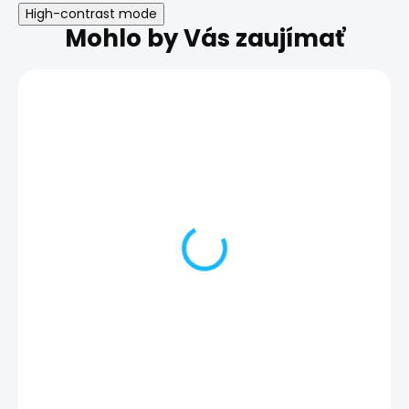
High-contrast mode
Mohlo by Vás zaujímať
Zálohovanie telefónu |
Obnova opera
iPhone 15 Plus
systému | iPhon
Plus
25,00 €
20,00 €