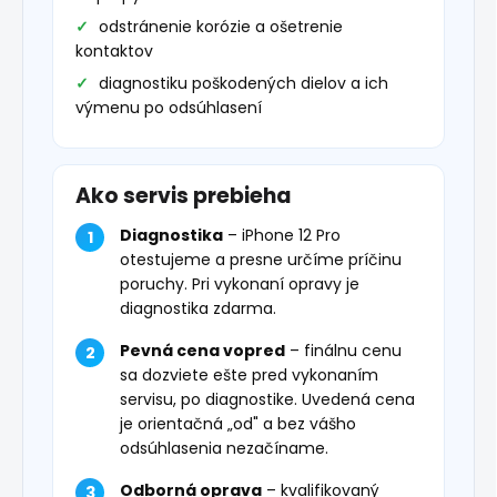
odstránenie korózie a ošetrenie
kontaktov
diagnostiku poškodených dielov a ich
výmenu po odsúhlasení
Ako servis prebieha
Diagnostika
– iPhone 12 Pro
otestujeme a presne určíme príčinu
poruchy. Pri vykonaní opravy je
diagnostika zdarma.
Pevná cena vopred
– finálnu cenu
sa dozviete ešte pred vykonaním
servisu, po diagnostike. Uvedená cena
je orientačná „od" a bez vášho
odsúhlasenia nezačíname.
Odborná oprava
– kvalifikovaný