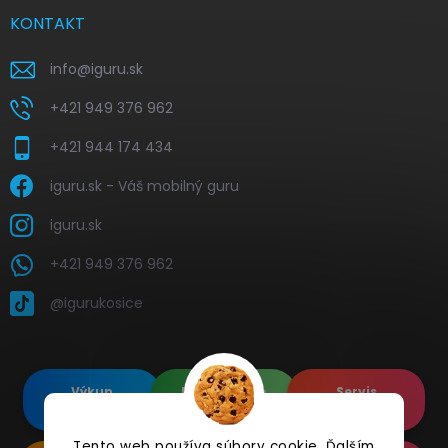
KONTAKT
info
@
iguru.sk
+421 949 376 962
+421 944 174 434
iguru.sk - Váš mobilný guru
iguru.sk
+421 949 376 962
@igurukosice
Výkup
Renovované
Servis
elektroniky
Apple's
elektroniky
Tento web používa súbory cookie. Ďalším