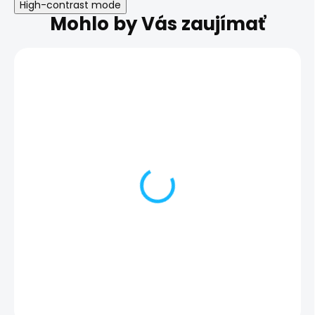
High-contrast mode
Mohlo by Vás zaujímať
Diagnostika
Obliaty telefón
mobilného telefónu |
13 Pro
iPhone 12 Pro
45,00 €
10,00 €