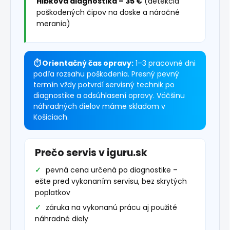
Hĺbková diagnostika – 35 €
(detekcia
poškodených čipov na doske a náročné
merania)
⏱ Orientačný čas opravy:
1–3 pracovné dni
podľa rozsahu poškodenia. Presný pevný
termín vždy potvrdí servisný technik po
diagnostike a odsúhlasení opravy. Väčšinu
náhradných dielov máme skladom v
Košiciach.
Prečo servis v iguru.sk
pevná cena určená po diagnostike –
ešte pred vykonaním servisu, bez skrytých
poplatkov
záruka na vykonanú prácu aj použité
náhradné diely