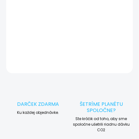
okamžite po diagnostike kontaktujeme s potvrdením.
🛠️ Pre objednávku servisu na diaľku pridajte tento produkt do
košíka a dokončite objednávku. Následne vás obratom
kontaktujeme ohľadom vyzdvihnutia vášho zariadenia.
DETAILNÉ INFORMÁCIE
OPÝTAŤ SA
STRÁŽIŤ
DARČEK ZDARMA
ŠETRÍME PLANÉTU
SPOLOČNE?
Ku každej objednávke.
Ste krôčik od toho, aby sme
spoločne ušetrili riadnu dávku
CO2