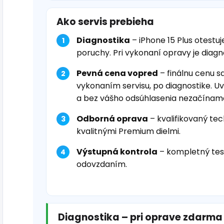
Ako servis prebieha
Diagnostika
– iPhone 15 Plus otestu
poruchy. Pri vykonaní opravy je diag
Pevná cena vopred
– finálnu cenu s
vykonaním servisu, po diagnostike. U
a bez vášho odsúhlasenia nezačínam
Odborná oprava
– kvalifikovaný tec
kvalitnými Premium dielmi.
Výstupná kontrola
– kompletný tes
odovzdaním.
Diagnostika – pri oprave zdarma