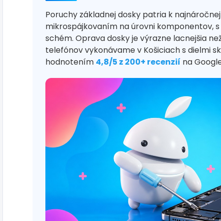
Poruchy základnej dosky patria k najnáročne
mikrospájkovaním na úrovni komponentov, s
schém. Oprava dosky je výrazne lacnejšia než
telefónov vykonávame v Košiciach s dielmi s
hodnotením
4,8/5 z 200+ recenzií
na Google