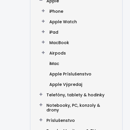
Apple
e
l
iPhone
Apple Watch
iPad
MacBook
Airpods
iMac
Apple Príslušenstvo
Apple Výpredaj
Telefóny, tablety & hodinky
Notebooky, PC, konzoly &
drony
Príslušenstvo