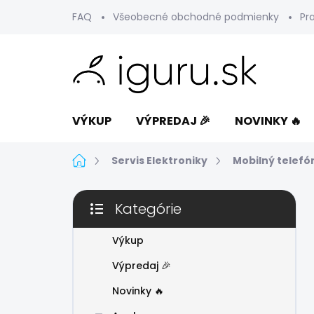
Prejsť
FAQ
Všeobecné obchodné podmienky
Pr
na
obsah
VÝKUP
VÝPREDAJ 🎉
NOVINKY 🔥
Domov
Servis Elektroniky
Mobilný telefó
B
Kategórie
o
Preskočiť
č
kategórie
n
Výkup
ý
Výpredaj 🎉
p
a
Novinky 🔥
n