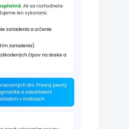
ezplatná
. Ak sa rozhodnete
čtujeme len vykonanú
ie zariadenia a určenie
tím zariadenia)
oškodených čipov na doske a
pracovných dní. Presný pevný
agnostike a odsúhlasení
kladom v Košiciach.