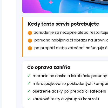
Kedy tento servis potrebujete
zariadenie sa nezapne alebo reštartuj
porucha nabíjania či obrazu na úrovni 
po prepätí alebo zatečení nefunguje č
Čo oprava zahŕňa
meranie na doske a lokalizáciu poruch
mikrospájkovanie poškodených kompon
ošetrenie dosky po prepätí či zatečení
záťažové testy a výstupnú kontrolu