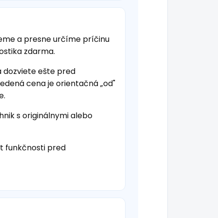
jeme a presne určíme príčinu
nostika zdarma.
a dozviete ešte pred
vedená cena je orientačná „od"
e.
hnik s originálnymi alebo
t funkčnosti pred