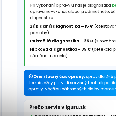
Pri vykonaní opravy u nás je diagnostika
b
opravu nevykonať alebo ju odmietnete, ú
diagnostiku:
Základná diagnostika – 15 €
(otestovan
poruchy)
Pokročilá diagnostika – 25 €
(s rozobra
Hĺbková diagnostika – 35 €
(detekcia p
náročné merania)
⏱ Orientačný čas opravy:
spravidla 2–5 
termín vždy potvrdí servisný technik po di
opravy. Väčšinu náhradných dielov máme s
Prečo servis v iguru.sk