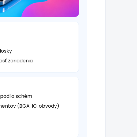
e
dosky
asť zariadenia
y podľa schém
entov (BGA, IC, obvody)