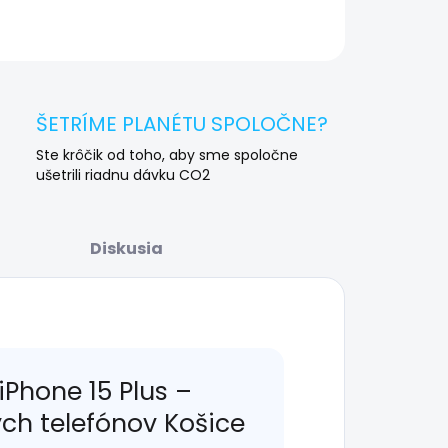
OPÝTAŤ SA
STRÁŽIŤ
ŠETRÍME PLANÉTU SPOLOČNE?
Ste krôčik od toho, aby sme spoločne
ušetrili riadnu dávku CO2
Diskusia
iPhone 15 Plus –
ých telefónov Košice