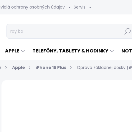
avidlá ochrany osobných údajov
Servis
Vrátenie tovaru
Hľad
APPLE
TELEFÓNY, TABLETY & HODINKY
NOT
n
Apple
iPhone 15 Plus
Oprava základnej dosky | i
Neohodnotené
Podrobnosti hodnotenia
€
Jed
EXP
cen
ZAP
NÁ