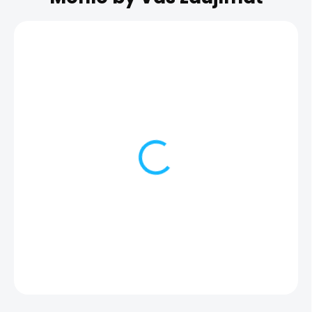
Nefunkčné face ID |
Nefunkčný pro
iPhone 12 Pro Max
senzor | iPhone 
Max
205,00 €
139,00 €