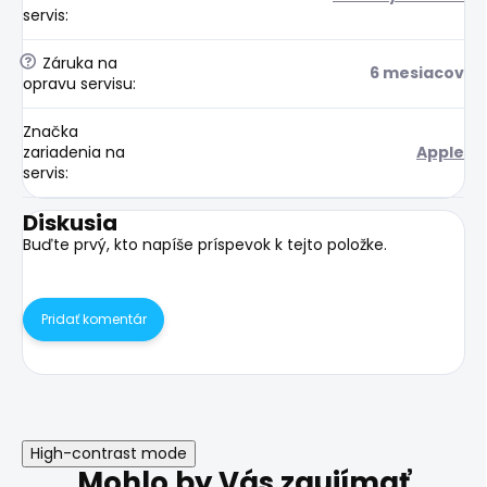
servis
:
?
Záruka na
6 mesiacov
opravu servisu
:
Značka
zariadenia na
Apple
servis
:
Diskusia
Buďte prvý, kto napíše príspevok k tejto položke.
Pridať komentár
High-contrast mode
Mohlo by Vás zaujímať