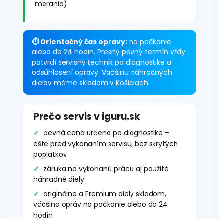
merania)
⏱ Orientačný čas opravy:
na počkanie
alebo do 24 hodín. Presný pevný termín vždy
potvrdí servisný technik po diagnostike a
odsúhlasení opravy. Väčšinu náhradných
dielov máme skladom v Košiciach.
Prečo servis v iguru.sk
pevná cena určená po diagnostike –
ešte pred vykonaním servisu, bez skrytých
poplatkov
záruka na vykonanú prácu aj použité
náhradné diely
originálne a Premium diely skladom,
väčšina opráv na počkanie alebo do 24
hodín