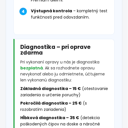
Premium dielmi.
Výstupná kontrola
– kompletný test
funkčnosti pred odovzdaním.
Diagnostika – pri oprave
zdarma
Pri vykonaní opravy u nás je diagnostika
bezplatná
. Ak sa rozhodnete opravu
nevykonať alebo ju odmietnete, účtujeme
len vykonanú diagnostiku:
Základná diagnostika – 15 €
(otestovanie
zariadenia a určenie poruchy)
Pokročilá diagnostika – 25 €
(s
rozobratím zariadenia)
Hĺbková diagnostika – 35 €
(detekcia
poškodených čipov na doske a náročné