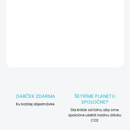
okamžite po diagnostike kontaktujeme s potvrdením.
🛠️ Pre objednávku servisu na diaľku pridajte tento produkt do
košíka a dokončite objednávku. Následne vás obratom
kontaktujeme ohľadom vyzdvihnutia vášho zariadenia.
DETAILNÉ INFORMÁCIE
OPÝTAŤ SA
STRÁŽIŤ
DARČEK ZDARMA
ŠETRÍME PLANÉTU
SPOLOČNE?
Ku každej objednávke.
Ste krôčik od toho, aby sme
spoločne ušetrili riadnu dávku
CO2