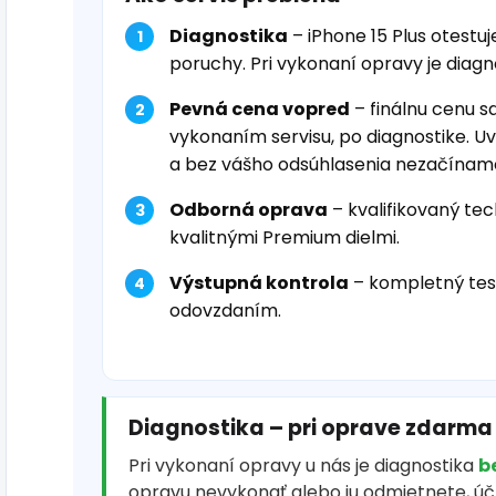
Diagnostika
– iPhone 15 Plus otestu
poruchy. Pri vykonaní opravy je diag
Pevná cena vopred
– finálnu cenu s
vykonaním servisu, po diagnostike. U
a bez vášho odsúhlasenia nezačínam
Odborná oprava
– kvalifikovaný tec
kvalitnými Premium dielmi.
Výstupná kontrola
– kompletný tes
odovzdaním.
Diagnostika – pri oprave zdarma
Pri vykonaní opravy u nás je diagnostika
b
opravu nevykonať alebo ju odmietnete, ú