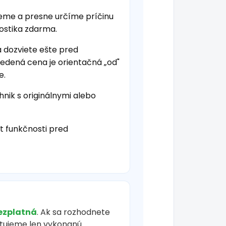
jeme a presne určíme príčinu
nostika zdarma.
a dozviete ešte pred
vedená cena je orientačná „od"
e.
hnik s originálnymi alebo
t funkčnosti pred
ezplatná
. Ak sa rozhodnete
čtujeme len vykonanú