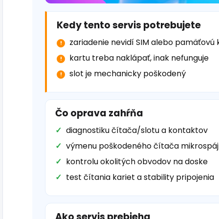
Kedy tento servis potrebujete
zariadenie nevidí SIM alebo pamäťovú 
kartu treba naklápať, inak nefunguje
slot je mechanicky poškodený
Čo oprava zahŕňa
diagnostiku čítača/slotu a kontaktov
výmenu poškodeného čítača mikrospá
kontrolu okolitých obvodov na doske
test čítania kariet a stability pripojenia
Ako servis prebieha