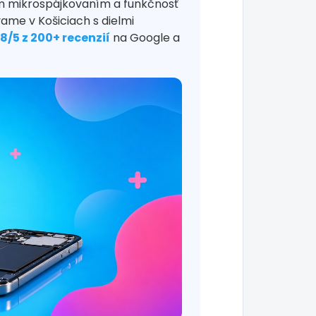
m mikrospájkovaním a funkčnosť
ame v Košiciach s dielmi
,8/5 z 200+ recenzií
na Google a