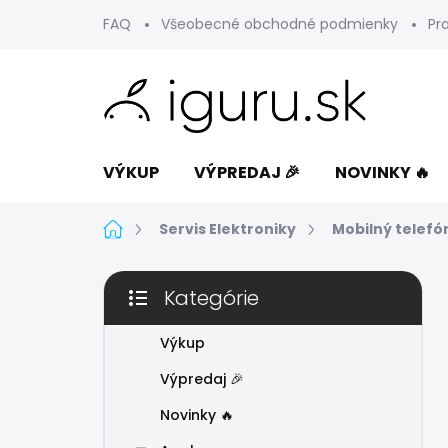
Prejsť
FAQ
Všeobecné obchodné podmienky
Pr
na
obsah
VÝKUP
VÝPREDAJ 🎉
NOVINKY 🔥
Domov
Servis Elektroniky
Mobilný telefó
B
Kategórie
o
Preskočiť
č
kategórie
n
Výkup
ý
Výpredaj 🎉
p
a
Novinky 🔥
n