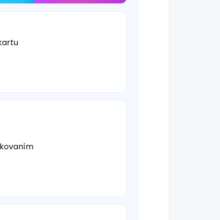
kartu
jkovaním