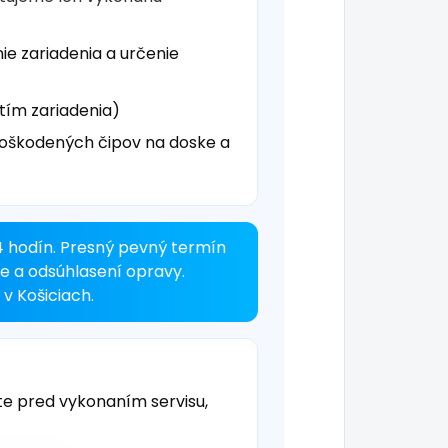
ie zariadenia a určenie
tím zariadenia)
oškodených čipov na doske a
4 hodín. Presný pevný termín
ke a odsúhlasení opravy.
v Košiciach.
te pred vykonaním servisu,