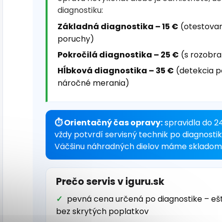
diagnostiku:
Základná diagnostika – 15 €
(otestovan
poruchy)
Pokročilá diagnostika – 25 €
(s rozobra
Hĺbková diagnostika – 35 €
(detekcia p
náročné merania)
⏱ Orientačný čas opravy:
spravidla do 2
vždy potvrdí servisný technik po diagnosti
Väčšinu náhradných dielov máme skladom 
Prečo servis v iguru.sk
pevná cena určená po diagnostike – eš
bez skrytých poplatkov