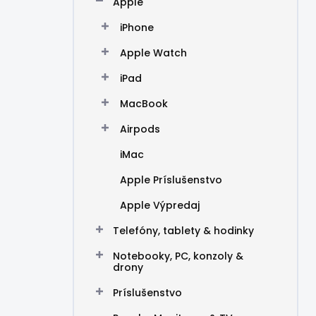
Apple
e
l
iPhone
Apple Watch
iPad
MacBook
Airpods
iMac
Apple Príslušenstvo
Apple Výpredaj
Telefóny, tablety & hodinky
Notebooky, PC, konzoly &
drony
Príslušenstvo