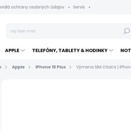
avidlá ochrany osobných údajov
Servis
Vrátenie tovaru
Hľad
APPLE
TELEFÓNY, TABLETY & HODINKY
NOT
n
Apple
iPhone 15 Plus
Výmena SIM čítača | iPhone
Neohodnotené
Podrobnosti hodnotenia
€
Jed
EXP
cen
ZAP
NÁ