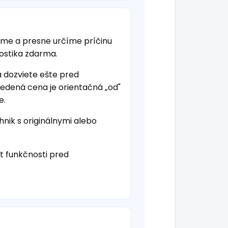
eme a presne určíme príčinu
nostika zdarma.
a dozviete ešte pred
vedená cena je orientačná „od"
e.
hnik s originálnymi alebo
t funkčnosti pred