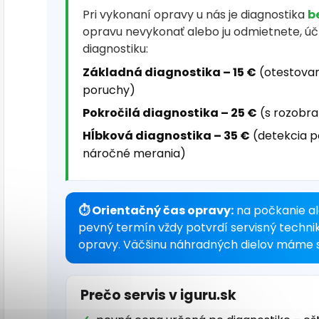
Pri vykonaní opravy u nás je diagnostika
b
opravu nevykonať alebo ju odmietnete, ú
diagnostiku:
Základná diagnostika – 15 €
(otestovan
poruchy)
Pokročilá diagnostika – 25 €
(s rozobra
Hĺbková diagnostika – 35 €
(detekcia p
náročné merania)
⏱ Orientačný čas opravy:
na počkanie al
pevný termín vždy potvrdí servisný techni
opravy. Väčšinu náhradných dielov máme s
Prečo servis v iguru.sk