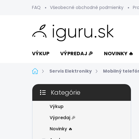
Prejsť
FAQ
Všeobecné obchodné podmienky
Pr
na
obsah
VÝKUP
VÝPREDAJ 🎉
NOVINKY 🔥
Domov
Servis Elektroniky
Mobilný telefó
B
Kategórie
o
Preskočiť
č
kategórie
n
Výkup
ý
Výpredaj 🎉
p
a
Novinky 🔥
n