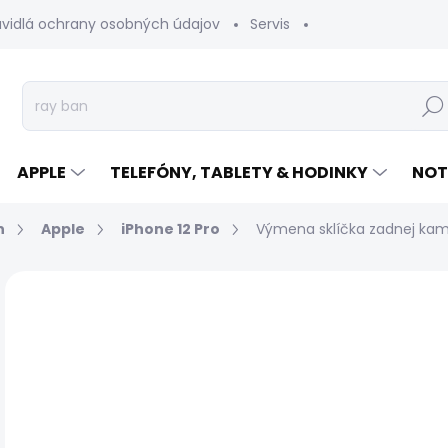
avidlá ochrany osobných údajov
Servis
Vrátenie tovaru
Hľad
APPLE
TELEFÓNY, TABLETY & HODINKY
NOT
n
Apple
iPhone 12 Pro
Výmena sklíčka zadnej kame
Neohodnotené
Podrobnosti hodnotenia
€
Jed
EXP
cen
ZAP
NÁ