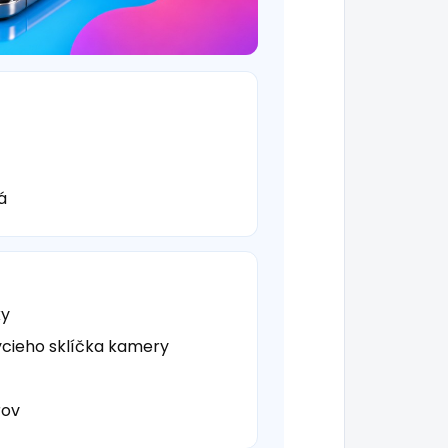
á
ky
cieho sklíčka kamery
rov