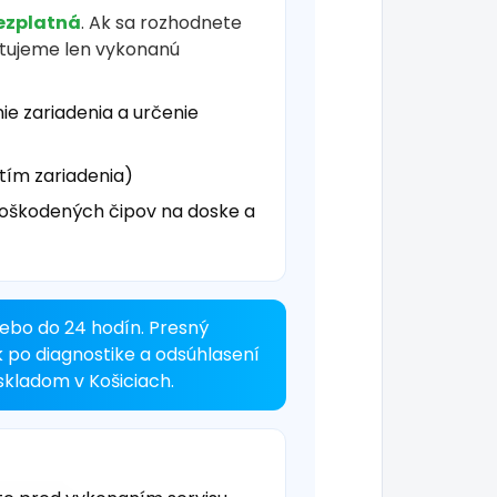
ezplatná
. Ak sa rozhodnete
čtujeme len vykonanú
ie zariadenia a určenie
tím zariadenia)
oškodených čipov na doske a
ebo do 24 hodín. Presný
k po diagnostike a odsúhlasení
kladom v Košiciach.