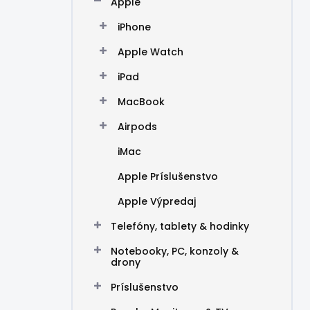
Apple
e
l
iPhone
Apple Watch
iPad
MacBook
Airpods
iMac
Apple Príslušenstvo
Apple Výpredaj
Telefóny, tablety & hodinky
Notebooky, PC, konzoly &
drony
Príslušenstvo