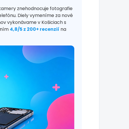
kamery znehodnocuje fotografie
elefónu. Diely vymeníme za nové
ónov vykonávame v Košiciach s
tením
4,8/5 z 200+ recenzií
na