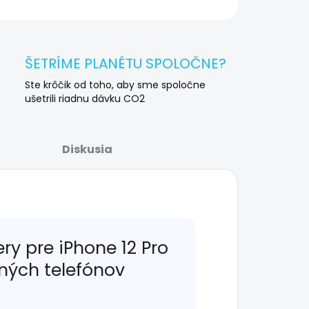
OPÝTAŤ SA
STRÁŽIŤ
ŠETRÍME PLANÉTU SPOLOČNE?
Ste krôčik od toho, aby sme spoločne
ušetrili riadnu dávku CO2
Diskusia
y pre iPhone 12 Pro
lných telefónov