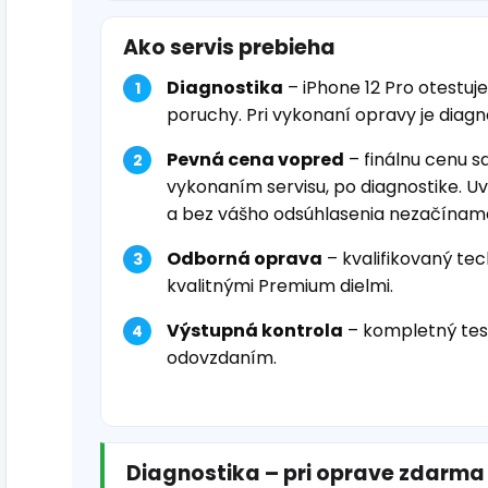
Ako servis prebieha
Diagnostika
– iPhone 12 Pro otestuj
poruchy. Pri vykonaní opravy je diag
Pevná cena vopred
– finálnu cenu s
vykonaním servisu, po diagnostike. U
a bez vášho odsúhlasenia nezačínam
Odborná oprava
– kvalifikovaný tec
kvalitnými Premium dielmi.
Výstupná kontrola
– kompletný tes
odovzdaním.
Diagnostika – pri oprave zdarma