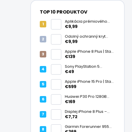
TOP 10 PRODUKTOV
Aplikácia prémiového
ochranného skla na
€9,99
displej
Odolný ochranný kryt
transparentný
€9,99
Apple iPhone 8 Plus | Stav:
Vynikajúci – A
€139
Sony PlayStation 5
DualSense bezdrôtový
€49
ovládač, White | Stav:
Vynikajúci – A
Apple iPhone 15 Pro | Stav:
Vynikajúci – A
€599
Huawei P30 Pro 128GB
Black, Kirin 980, Leica 40
€169
Mpx + 5× optický zoom,
6,47" OLED, IP68 | Stav:
Displej iPhone 8 Plus –
Vynikajúci – A
PREMIUM (lcd)
€7,72
Garmin Forerunner 955
Black, multisport GPS
€369