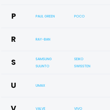
P
PAUL GREEN
POCO
R
RAY-BAN
SAMSUNG
SEIKO
S
SUUNTO
SWISSTEN
U
UMAX
V
VALVE
VIVO