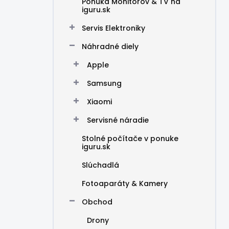
Ponuka Monitorov & TV na
iguru.sk
Servis Elektroniky
Náhradné diely
Apple
Samsung
Xiaomi
Servisné náradie
Stolné počítače v ponuke
iguru.sk
Slúchadlá
Fotoaparáty & Kamery
Obchod
Drony