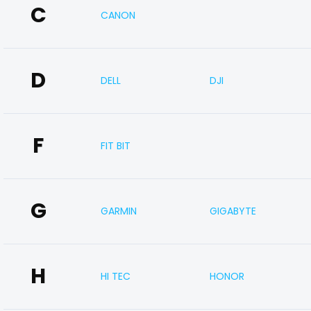
C
CANON
D
DELL
DJI
F
FIT BIT
G
GARMIN
GIGABYTE
H
HI TEC
HONOR