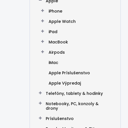
Apple
e
l
iPhone
Apple Watch
iPad
MacBook
Airpods
iMac
Apple Príslušenstvo
Apple Výpredaj
Telefóny, tablety & hodinky
Notebooky, PC, konzoly &
drony
Príslušenstvo