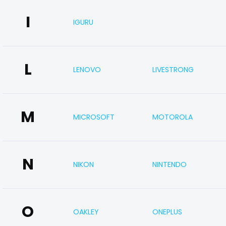
I
IGURU
L
LENOVO
LIVESTRONG
M
MICROSOFT
MOTOROLA
N
NIKON
NINTENDO
O
OAKLEY
ONEPLUS