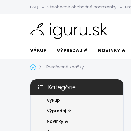
Prejsť
FAQ
Všeobecné obchodné podmienky
Pr
na
obsah
VÝKUP
VÝPREDAJ 🎉
NOVINKY 🔥
Domov
Predávané značky
B
Kategórie
o
Preskočiť
č
kategórie
n
Výkup
ý
Výpredaj 🎉
p
a
Novinky 🔥
n