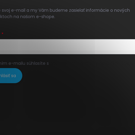
e svoj e-mail a my Vám budeme zasielať informácie o nových
ktoch na našom e-shope.
L
ním e-mailu súhlasíte s
podmienkami ochrany osobných údajo
hlásiť sa