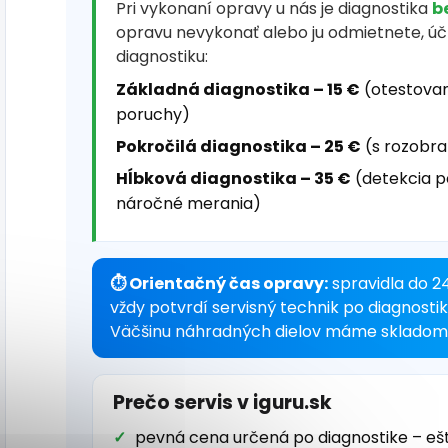
Pri vykonaní opravy u nás je diagnostika
b
opravu nevykonať alebo ju odmietnete, ú
diagnostiku:
Základná diagnostika – 15 €
(otestovan
poruchy)
Pokročilá diagnostika – 25 €
(s rozobra
Hĺbková diagnostika – 35 €
(detekcia p
náročné merania)
⏱ Orientačný čas opravy:
spravidla do 2
vždy potvrdí servisný technik po diagnosti
Väčšinu náhradných dielov máme skladom 
Prečo servis v iguru.sk
pevná cena určená po diagnostike – eš