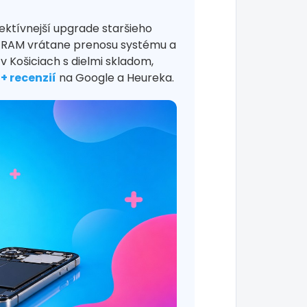
fektívnejší upgrade staršieho
či RAM vrátane prenosu systému a
 Košiciach s dielmi skladom,
0+ recenzií
na Google a Heureka.