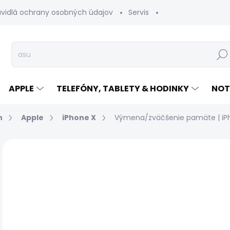
avidlá ochrany osobných údajov
Servis
Vrátenie tovaru
Hľad
APPLE
TELEFÓNY, TABLETY & HODINKY
NOT
n
Apple
iPhone X
Výmena/zväčšenie pamäte | iP
Neohodnotené
Podrobnosti hodnotenia
o
Jed
ZVO
cen
VÝM