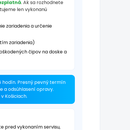
ezplatná
. Ak sa rozhodnete
čtujeme len vykonanú
ie zariadenia a určenie
tím zariadenia)
oškodených čipov na doske a
4 hodín. Presný pevný termín
ke a odsúhlasení opravy.
v Košiciach.
te pred vykonaním servisu,