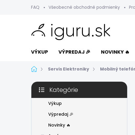
Prejsť
FAQ
Všeobecné obchodné podmienky
Pr
na
obsah
VÝKUP
VÝPREDAJ 🎉
NOVINKY 🔥
Domov
Servis Elektroniky
Mobilný telefó
B
Kategórie
o
Preskočiť
č
kategórie
n
Výkup
ý
Výpredaj 🎉
p
a
Novinky 🔥
n