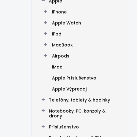
Apple
e
l
iPhone
Apple Watch
iPad
MacBook
Airpods
iMac
Apple Príslušenstvo
Apple Výpredaj
Telefóny, tablety & hodinky
Notebooky, PC, konzoly &
drony
Príslušenstvo