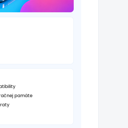
ibility
eračnej pamäte
traty