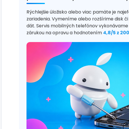
Rýchlejšie úložisko alebo viac pamäte je naje
zariadenia. Vymeníme alebo rozšírime disk 
dát. Servis mobilných telefónov vykonávame v
zárukou na opravu a hodnotením
4,8/5 z 20