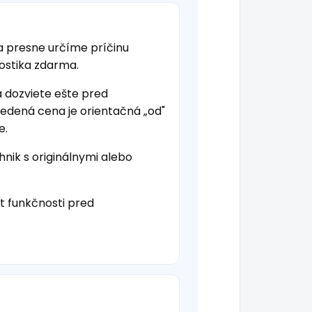
a presne určíme príčinu
nostika zdarma.
a dozviete ešte pred
vedená cena je orientačná „od"
e.
hnik s originálnymi alebo
t funkčnosti pred