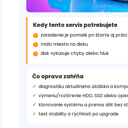
Kedy tento servis potrebujete
zariadenie je pomalé pri štarte aj práci
málo miesta na disku
disk vykazuje chyby alebo hluk
Čo oprava zahŕňa
diagnostiku aktuálneho úložiska a kompat
výmenu/rozšírenie HDD, SSD alebo op
klonovanie systému a prenos dát bez s
test stability a rýchlosti po upgrade