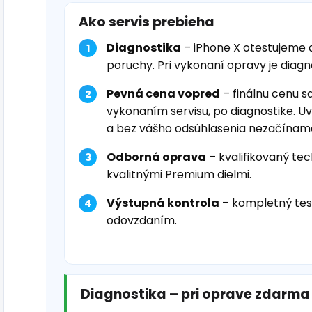
Ako servis prebieha
Diagnostika
– iPhone X otestujeme 
poruchy. Pri vykonaní opravy je diag
Pevná cena vopred
– finálnu cenu s
vykonaním servisu, po diagnostike. U
a bez vášho odsúhlasenia nezačínam
Odborná oprava
– kvalifikovaný tec
kvalitnými Premium dielmi.
Výstupná kontrola
– kompletný tes
odovzdaním.
Diagnostika – pri oprave zdarma