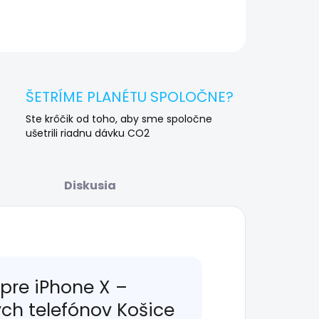
OPÝTAŤ SA
STRÁŽIŤ
ŠETRÍME PLANÉTU SPOLOČNE?
Ste krôčik od toho, aby sme spoločne
ušetrili riadnu dávku CO2
Diskusia
re iPhone X –
ých telefónov Košice