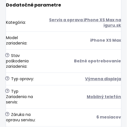
Dodatočné parametre
Servis a oprava iPhone XS Max na
Kategória
:
iguru.sk
Model
iPhone XS Max
zariadenia
:
?
Stav
poškodenia
Bežné opotrebovanie
zariadenia
:
?
Typ opravy
:
Výmena displeja
?
Typ
Zariadenia na
Mobilný telefón
servis
:
?
Záruka na
6 mesiacov
opravu servisu
: