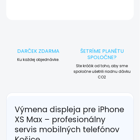
OPÝTAŤ SA
STRÁŽIŤ
DARČEK ZDARMA
ŠETRÍME PLANÉTU
SPOLOČNE?
Ku každej objednávke.
Ste krôčik od toho, aby sme
spoločne ušetrili riadnu dávku
CO2
Výmena displeja pre iPhone
XS Max – profesionálny
servis mobilných telefónov
Košice