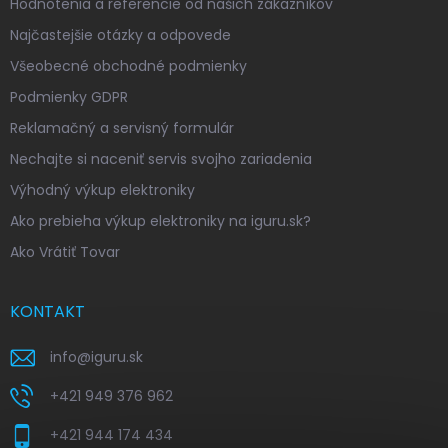
Hodnotenia a referencie od našich zákazníkov
Najčastejšie otázky a odpovede
Všeobecné obchodné podmienky
Podmienky GDPR
Reklamačný a servisný formulár
Nechajte si naceniť servis svojho zariadenia
Výhodný výkup elektroniky
Ako prebieha výkup elektroniky na iguru.sk?
Ako Vrátiť Tovar
KONTAKT
info
@
iguru.sk
+421 949 376 962
+421 944 174 434