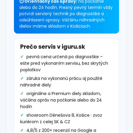
⏱ Orientačný čas opravy:
na počkanie
alebo do 24 hodín. Presný pevný termín vždy
potvrdí servisný technik po diagnostike a
odsúhlasení opravy. Väčšinu náhradných
dielov máme skladom v Košiciach.
Prečo servis v iguru.sk
pevná cena určená po diagnostike –
ešte pred vykonaním servisu, bez skrytých
poplatkov
záruka na vykonanú prácu aj použité
náhradné diely
originálne a Premium diely skladom,
väčšina opráv na počkanie alebo do 24
hodín
showroom Dénešova 8, Košice · zvoz
kuriérom z celej SK & CZ
4,8/5 z 200+ recenzií na Google a