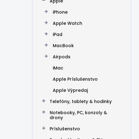
Apple
e
l
iPhone
Apple Watch
iPad
MacBook
Airpods
iMac
Apple Príslušenstvo
Apple Výpredaj
Telefóny, tablety & hodinky
Notebooky, PC, konzoly &
drony
Príslušenstvo