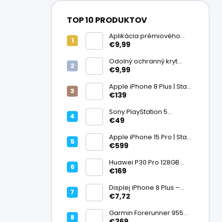
TOP 10 PRODUKTOV
Aplikácia prémiového
ochranného skla na
€9,99
displej
Odolný ochranný kryt
transparentný
€9,99
Apple iPhone 8 Plus | Stav:
Vynikajúci – A
€139
Sony PlayStation 5
DualSense bezdrôtový
€49
ovládač, White | Stav:
Vynikajúci – A
Apple iPhone 15 Pro | Stav:
Vynikajúci – A
€599
Huawei P30 Pro 128GB
Black, Kirin 980, Leica 40
€169
Mpx + 5× optický zoom,
6,47" OLED, IP68 | Stav:
Displej iPhone 8 Plus –
Vynikajúci – A
PREMIUM (lcd)
€7,72
Garmin Forerunner 955
Black, multisport GPS
€369