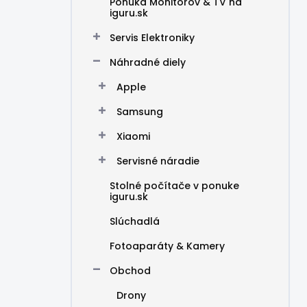
Ponuka Monitorov & TV na
iguru.sk
Servis Elektroniky
Náhradné diely
Apple
Samsung
Xiaomi
Servisné náradie
Stolné počítače v ponuke
iguru.sk
Slúchadlá
Fotoaparáty & Kamery
Obchod
Drony