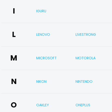
I
IGURU
L
LENOVO
LIVESTRONG
M
MICROSOFT
MOTOROLA
N
NIKON
NINTENDO
O
OAKLEY
ONEPLUS