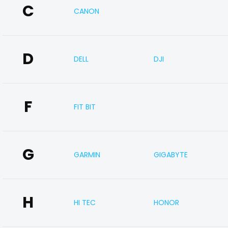
C
CANON
D
DELL
DJI
F
FIT BIT
G
GARMIN
GIGABYTE
H
HI TEC
HONOR