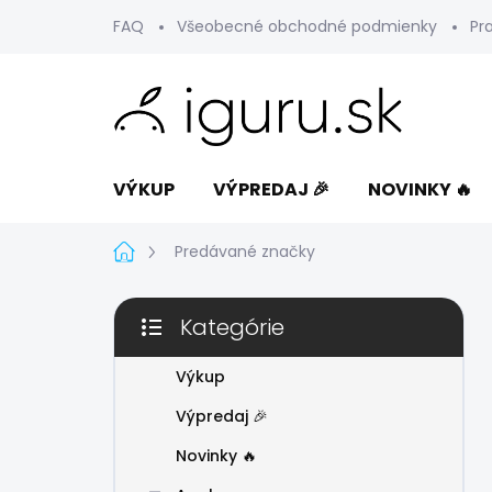
Prejsť
FAQ
Všeobecné obchodné podmienky
Pr
na
obsah
VÝKUP
VÝPREDAJ 🎉
NOVINKY 🔥
Domov
Predávané značky
B
Kategórie
o
Preskočiť
č
kategórie
n
Výkup
ý
Výpredaj 🎉
p
a
Novinky 🔥
n