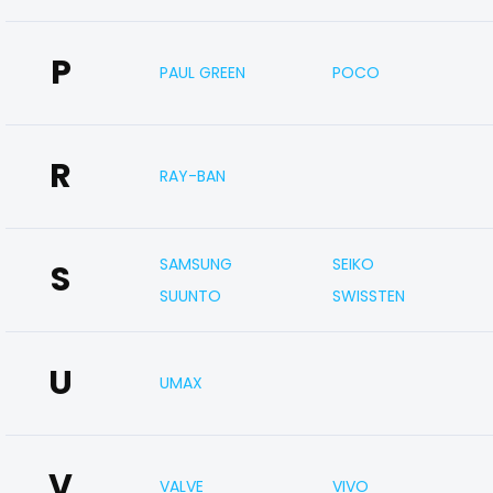
P
PAUL GREEN
POCO
R
RAY-BAN
SAMSUNG
SEIKO
S
SUUNTO
SWISSTEN
U
UMAX
V
VALVE
VIVO