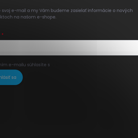
e svoj e-mail a my Vám budeme zasielať informácie o nových
ktoch na našom e-shope.
L
ním e-mailu súhlasíte s
podmienkami ochrany osobných údajo
hlásiť sa