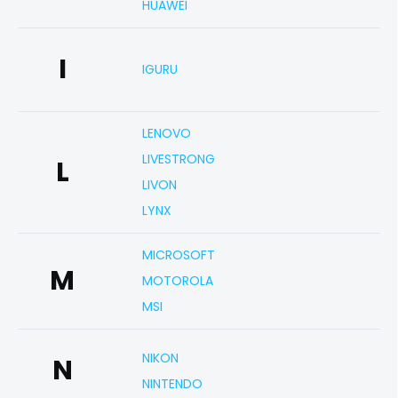
HUAWEI
I
IGURU
LENOVO
LIVESTRONG
L
LIVON
LYNX
MICROSOFT
M
MOTOROLA
MSI
NIKON
N
NINTENDO