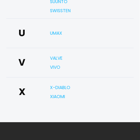
SUUNTO
SWISSTEN
U
UMAX
VALVE
V
VIVO
X-DIABLO
X
XIAOMI
Z
á
p