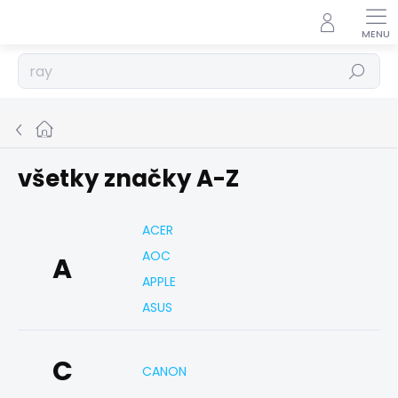
Prejsť
na
obsah
Hľadať
Domov
všetky značky A-Z
ACER
AOC
A
APPLE
ASUS
C
CANON