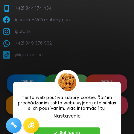
+421 944 174 434
iguru.sk - Váš mobilný guru
iguru.sk
+421 949 376 962
@igurukosice
Výkup
Renovované
Servis
elektroniky
Apple's
elektroniky
Tento web používa súbory cookie. Ďalším
Renovované
prechádzaním tohto webu vyjadrujete súhlas
Doplnkové
Online
Samsung's
Príslušenstvo
Reklamácia
s ich používaním. Viac informácií
tu
.
Nastavenie
🔧
💰
Copyright 2026
iguru.sk
. Všetky práva vyhradené.
Súhlasím