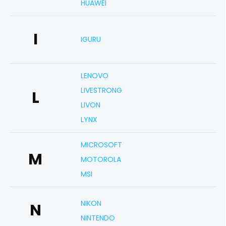
HUAWEI
I
IGURU
LENOVO
LIVESTRONG
L
LIVON
LYNX
MICROSOFT
M
MOTOROLA
MSI
NIKON
N
NINTENDO