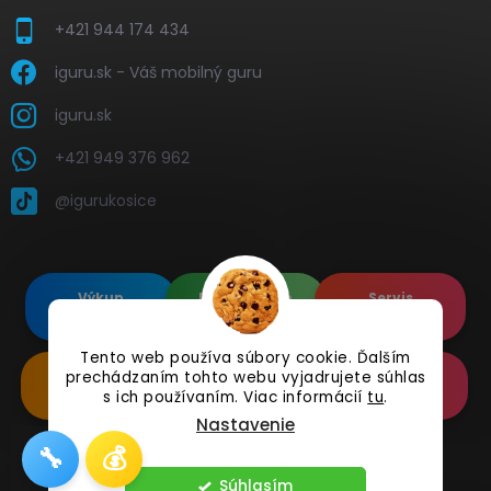
+421 944 174 434
iguru.sk - Váš mobilný guru
iguru.sk
+421 949 376 962
@igurukosice
Výkup
Renovované
Servis
elektroniky
Apple's
elektroniky
Tento web používa súbory cookie. Ďalším
Renovované
prechádzaním tohto webu vyjadrujete súhlas
Doplnkové
Online
Samsung's
Príslušenstvo
Reklamácia
s ich používaním. Viac informácií
tu
.
Nastavenie
🔧
💰
Copyright 2026
iguru.sk
. Všetky práva vyhradené.
Súhlasím