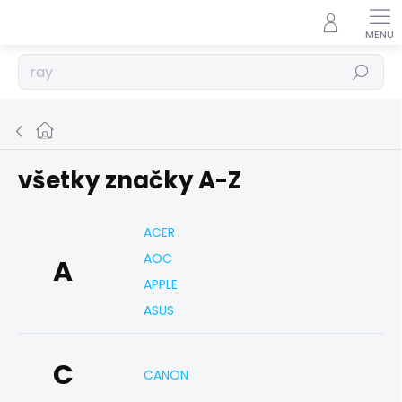
Prejsť
na
obsah
Hľadať
Domov
všetky značky A-Z
ACER
AOC
A
APPLE
ASUS
C
CANON