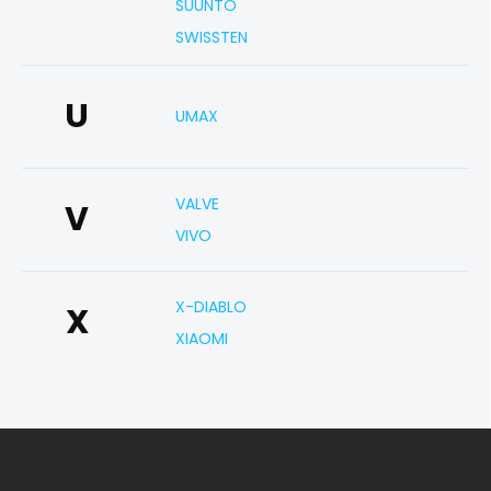
SUUNTO
SWISSTEN
U
UMAX
VALVE
V
VIVO
X-DIABLO
X
XIAOMI
Z
á
p