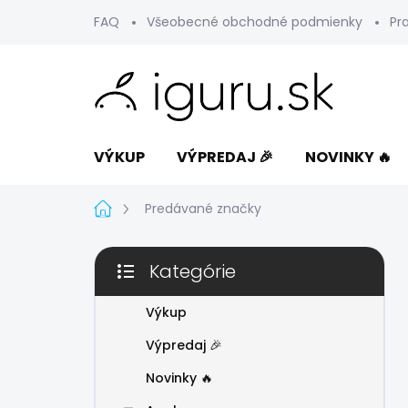
Prejsť
FAQ
Všeobecné obchodné podmienky
Pr
na
obsah
VÝKUP
VÝPREDAJ 🎉
NOVINKY 🔥
Domov
Predávané značky
B
Kategórie
o
Preskočiť
č
kategórie
n
Výkup
ý
Výpredaj 🎉
p
a
Novinky 🔥
n