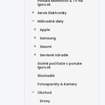
Ponuka Monitorov & TV na
iguru.sk
Servis Elektroniky
Náhradné diely
Apple
Samsung
Xiaomi
Servisné náradie
Stolné počítače v ponuke
iguru.sk
Slúchadlá
Fotoaparáty & Kamery
Obchod
Drony