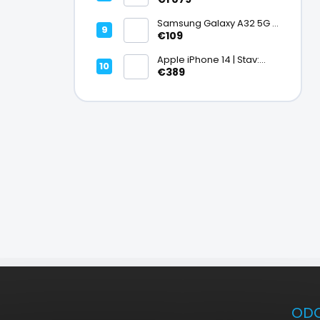
Ako nový – A+
Samsung Galaxy A32 5G |
Stav: Vynikajúci – A
€109
Apple iPhone 14 | Stav:
Vynikajúci – A
€389
Z
á
p
ODO