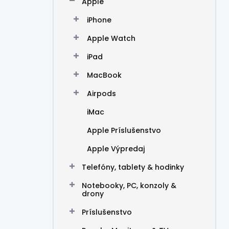
Apple
e
l
iPhone
Apple Watch
iPad
MacBook
Airpods
iMac
Apple Príslušenstvo
Apple Výpredaj
Telefóny, tablety & hodinky
Notebooky, PC, konzoly &
drony
Príslušenstvo