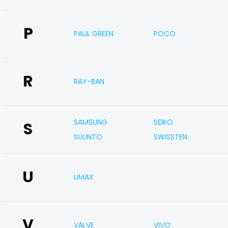
P
PAUL GREEN
POCO
R
RAY-BAN
SAMSUNG
SEIKO
S
SUUNTO
SWISSTEN
U
UMAX
V
VALVE
VIVO