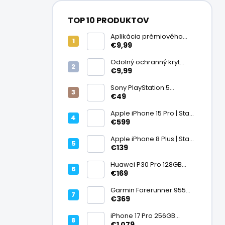
TOP 10 PRODUKTOV
Aplikácia prémiového
ochranného skla na
€9,99
displej
Odolný ochranný kryt
transparentný
€9,99
Sony PlayStation 5
DualSense bezdrôtový
€49
ovládač, White | Stav:
Vynikajúci – A
Apple iPhone 15 Pro | Stav:
Vynikajúci – A
€599
Apple iPhone 8 Plus | Stav:
Vynikajúci – A
€139
Huawei P30 Pro 128GB
Black, Kirin 980, Leica 40
€169
Mpx + 5× optický zoom,
6,47" OLED, IP68 | Stav:
Garmin Forerunner 955
Vynikajúci – A
Black, multisport GPS
€369
hodinky, mapy, AMOLED,
batéria 15 dní, ECG,
iPhone 17 Pro 256GB
ClimbPro
Cosmic Orange | Stav:
€1 079