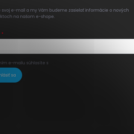
e svoj e-mail a my Vám budeme zasielať informácie o nových
ktoch na našom e-shope.
L
ním e-mailu súhlasíte s
podmienkami ochrany osobných údajo
hlásiť sa