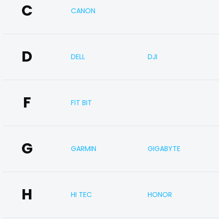
C
CANON
D
DELL
DJI
F
FIT BIT
G
GARMIN
GIGABYTE
H
HI TEC
HONOR