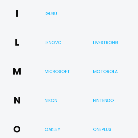
I
IGURU
L
LENOVO
LIVESTRONG
M
MICROSOFT
MOTOROLA
N
NIKON
NINTENDO
O
OAKLEY
ONEPLUS